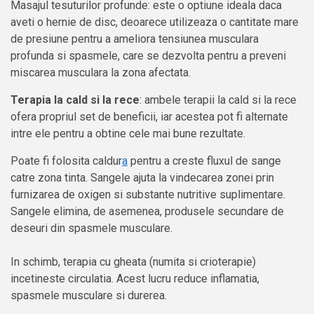
Masajul tesuturilor profunde: este o optiune ideala daca
aveti o hernie de disc, deoarece utilizeaza o cantitate mare
de presiune pentru a ameliora tensiunea musculara
profunda si spasmele, care se dezvolta pentru a preveni
miscarea musculara la zona afectata.
Terapia la cald si la rece
: ambele terapii la cald si la rece
ofera propriul set de beneficii, iar acestea pot fi alternate
intre ele pentru a obtine cele mai bune rezultate.
Poate fi folosita caldur
a
pentru a creste fluxul de sange
catre zona tinta. Sangele ajuta la vindecarea zonei prin
furnizarea de oxigen si substante nutritive suplimentare.
Sangele elimina, de asemenea, produsele secundare de
deseuri din spasmele musculare.
In schimb, terapia cu gheata (numita si crioterapie)
incetineste circulatia. Acest lucru reduce inflamatia,
spasmele musculare si durerea.