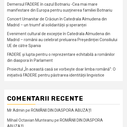
Demersul FADERE în cazul Botnariu -Cea mai mare
manifestare din Europa pentru susținerea familiei Botnariu
Concert Umanitar de Crăciun în Catedrala Almudena din
Madrid – un triumf al solidarității și speranței
Eveniment cultural de excepție în Catedrala Almudena din
Madrid – românii au celebrat preluarea Președinției Consiliului
UE de către Spania
FADERE și lupta pentru o reprezentare echitabilă a românilor
din diaspora în Parlament
Proiectul „În această casă se vorbește doar limba română”: O
inițiativă FADERE pentru păstrarea identității lingvistice
COMENTARII RECENTE
Mr Admin
pe
ROMÂNII DIN DIASPORA ABUZAȚI
Mihail Octavian Munteanu
pe
ROMÂNII DIN DIASPORA
ABUZAȚI