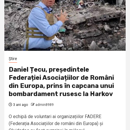
Știre
Daniel Țecu, președintele
Federației Asociațiilor de Români
din Europa, prins în capcana unui
bombardament rusesc la Harkov
3 ani ago
admin8989
O echipă de voluntari ai organizațiilor FADERE
(Federația Asociațiilor de români din Europa) și