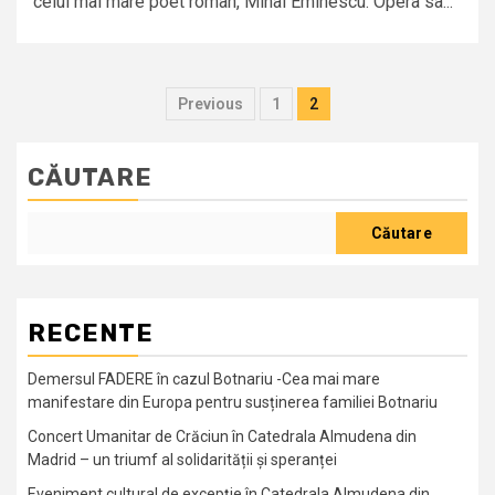
celui mai mare poet român, Mihai Eminescu. Opera sa...
Previous
1
2
CĂUTARE
Căutare
RECENTE
Demersul FADERE în cazul Botnariu -Cea mai mare
manifestare din Europa pentru susținerea familiei Botnariu
Concert Umanitar de Crăciun în Catedrala Almudena din
Madrid – un triumf al solidarității și speranței
Eveniment cultural de excepție în Catedrala Almudena din